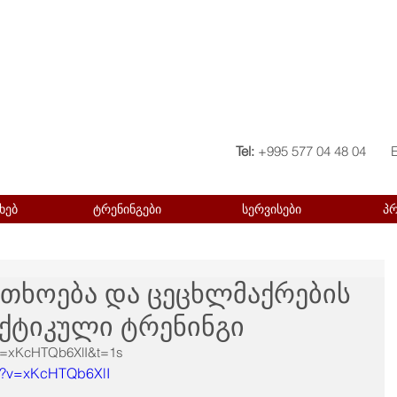
Tel:
+995 577 04 48 04
ხებ
ტრენინგები
სერვისები
პ
თხოება და ცეცხლმაქრების
აქტიკული ტრენინგი
v=xKcHTQb6XlI&t=1s 
ch?v=xKcHTQb6XlI