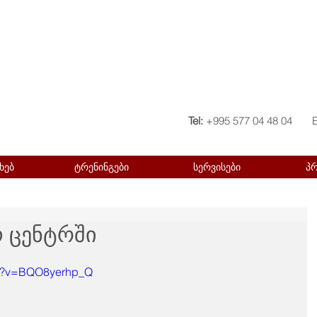
Tel:
+995 577 04 48 04
ხებ
ტრენინგები
სერვისები
პ
ო ცენტრში
ch?v=BQO8yerhp_Q